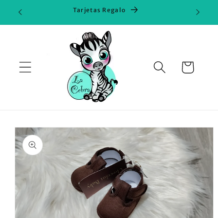
Ir
Tarjetas Regalo
directamente
al contenido
Carrito
Ir
directamente
a la
información
del producto