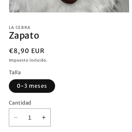
Abrir
elemento
multimedia
LA CEBRA
1
Zapato
en
una
ventana
modal
Precio
€8,90 EUR
habitual
Impuesto incluido.
Talla
0-3 meses
Cantidad
Reducir
Aumentar
cantidad
cantidad