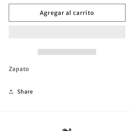
para
para
Zapato
Zapato
Agregar al carrito
Zapato
Share