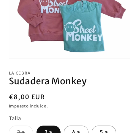
Abrir
elemento
multimedia
LA CEBRA
1
Sudadera Monkey
en
una
ventana
modal
Precio
€8,00 EUR
habitual
Impuesto incluido.
Talla
Variante
2 a
3 a
4 a
5 a