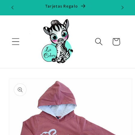
Ir
Tarjetas Regalo
directamente
al contenido
Carrito
Ir
directamente
a la
información
del producto