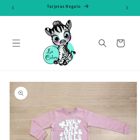
Ir
Tarjetas Regalo
directamente
al contenido
Carrito
Ir
directamente
a la
información
del producto