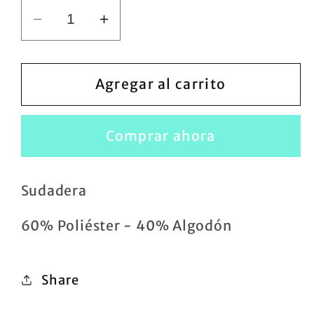
Reducir
Aumentar
cantidad
cantidad
para
para
Sudadera
Sudadera
Agregar al carrito
Girls
Girls
Comprar ahora
Sudadera
60% Poliéster - 40% Algodón
Share