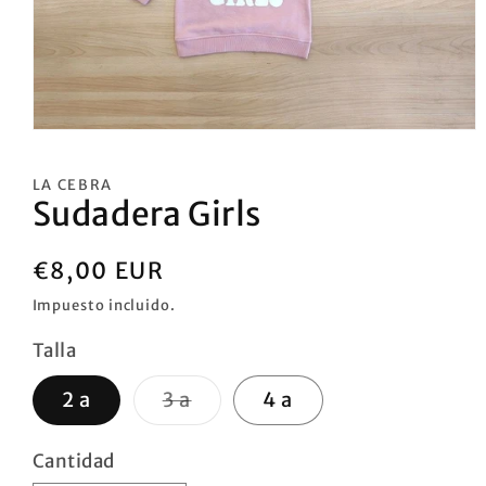
Abrir
elemento
multimedia
LA CEBRA
1
Sudadera Girls
en
una
ventana
modal
Precio
€8,00 EUR
habitual
Impuesto incluido.
Talla
Variante
2 a
3 a
4 a
agotada
o
no
Cantidad
disponible