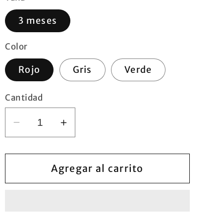
3 meses
Color
Rojo
Gris
Verde
Cantidad
Reducir
Aumentar
cantidad
cantidad
para
para
Peto
Peto
Agregar al carrito