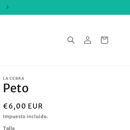
Iniciar
Carrito
sesión
LA CEBRA
Peto
Precio
€6,00 EUR
habitual
Impuesto incluido.
Talla