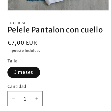
Abrir
elemento
multimedia
LA CEBRA
1
Pelele Pantalon con cuello
en
una
ventana
modal
Precio
€7,00 EUR
habitual
Impuesto incluido.
Talla
3 meses
Cantidad
Reducir
Aumentar
cantidad
cantidad