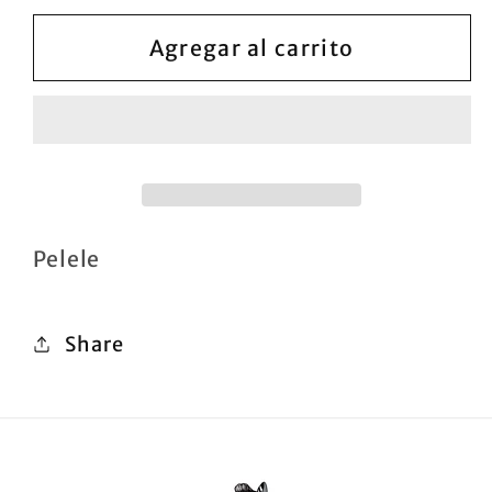
para
para
Pelele
Pelele
Agregar al carrito
Pantalon
Pantalon
con
con
cuello
cuello
Pelele
Share