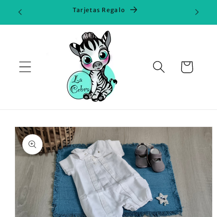
Ir
Tarjetas Regalo
directamente
al contenido
Carrito
Ir
directamente
a la
información
del producto