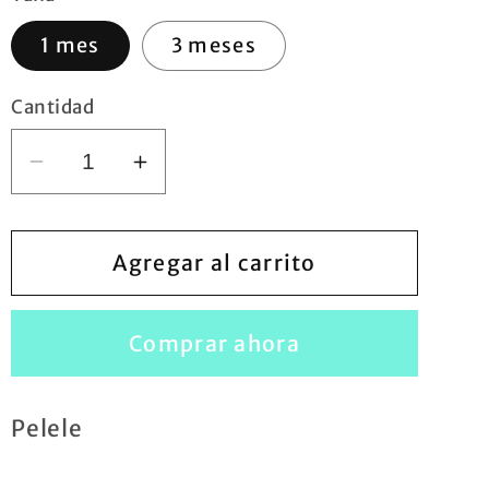
1 mes
3 meses
Cantidad
Reducir
Aumentar
cantidad
cantidad
para
para
Pelele
Pelele
Agregar al carrito
gris
gris
Comprar ahora
Pelele