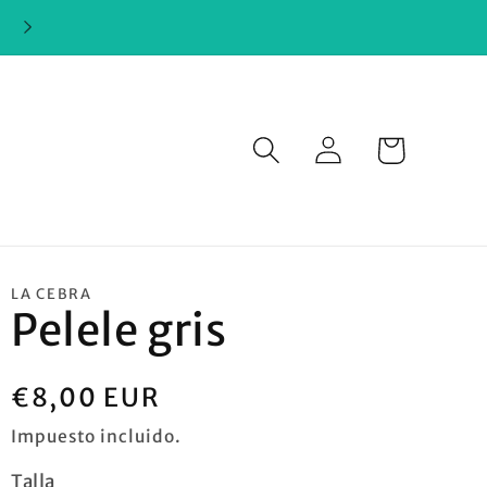
Iniciar
Carrito
sesión
LA CEBRA
Pelele gris
Precio
€8,00 EUR
habitual
Impuesto incluido.
Talla