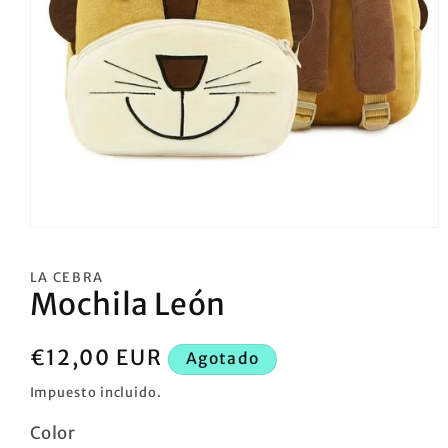
Abrir
elemento
multimedia
LA CEBRA
1
Mochila León
en
una
ventana
modal
Precio
€12,00 EUR
Agotado
habitual
Impuesto incluido.
Color