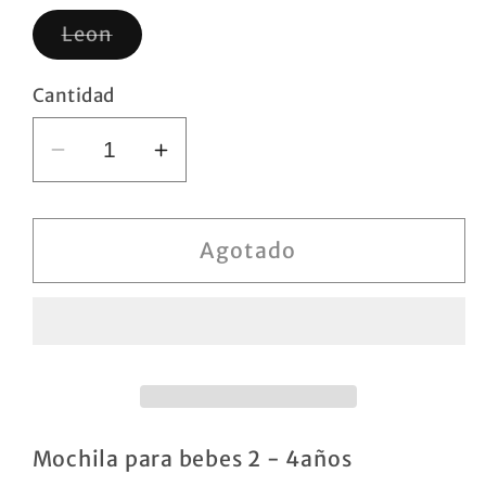
Variante
Leon
agotada
o
no
Cantidad
disponible
Reducir
Aumentar
cantidad
cantidad
para
para
Mochila
Mochila
Agotado
León
León
Mochila para bebes 2 - 4años