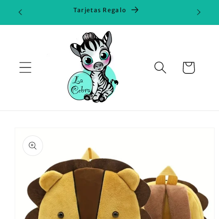
Ir
Tarjetas Regalo
directamente
al contenido
Carrito
Ir
directamente
a la
información
del producto