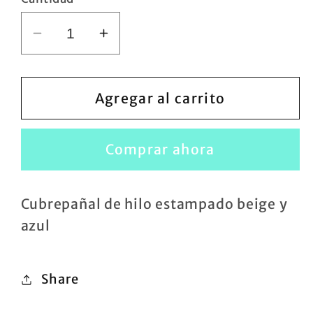
Reducir
Aumentar
cantidad
cantidad
para
para
Cubrepañal
Cubrepañal
Agregar al carrito
de
de
hilo
hilo
Comprar ahora
estampado
estampado
beige
beige
y
y
Cubrepañal de hilo estampado beige y
azul
azul
azul
Share