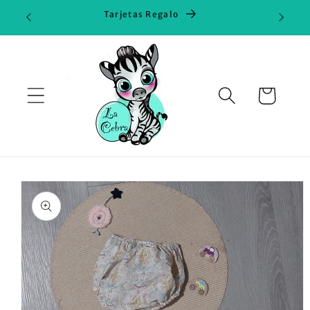
Ir
Tarjetas Regalo
directamente
al contenido
Carrito
Ir
directamente
a la
información
del producto