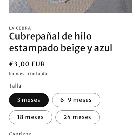
Abrir
elemento
multimedia
LA CEBRA
1
Cubrepañal de hilo
en
una
ventana
estampado beige y azul
modal
Precio
€3,00 EUR
habitual
Impuesto incluido.
Talla
3 meses
6-9 meses
18 meses
24 meses
Cantidad