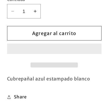
Reducir
Aumentar
cantidad
cantidad
para
para
Cubrepañal
Cubrepañal
Agregar al carrito
azul
azul
estampado
estampado
blanco
blanco
Cubrepañal azul estampado blanco
Share