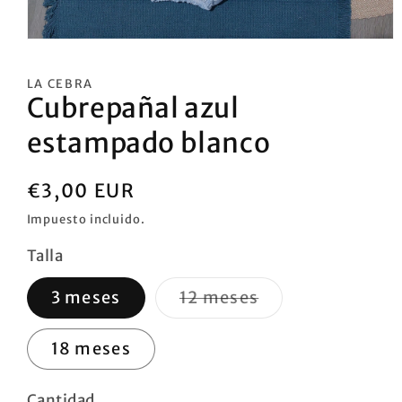
Abrir
elemento
multimedia
LA CEBRA
1
Cubrepañal azul
en
una
ventana
estampado blanco
modal
Precio
€3,00 EUR
habitual
Impuesto incluido.
Talla
Variante
3 meses
12 meses
agotada
o
no
18 meses
disponible
Cantidad