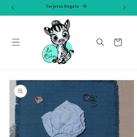
Ir
Tarjetas Regalo
directamente
al contenido
Carrito
Ir
directamente
a la
información
del producto