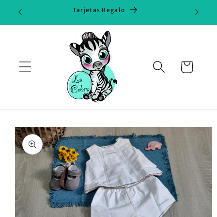
Ir
Tarjetas Regalo
directamente
al contenido
Carrito
Ir
directamente
a la
información
del producto