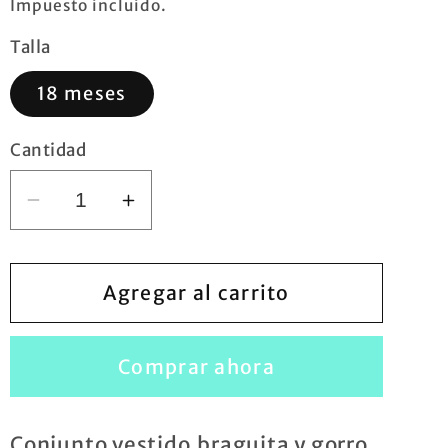
habitual
Impuesto incluido.
Talla
18 meses
Cantidad
Reducir
Aumentar
cantidad
cantidad
para
para
Conjunto
Conjunto
Agregar al carrito
cuello
cuello
3
3
Comprar ahora
piezas
piezas
Conjunto vestido,braguita y gorro