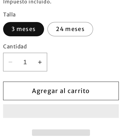
habitual
Impuesto incluido.
Talla
3 meses
24 meses
Cantidad
Reducir
Aumentar
cantidad
cantidad
para
para
Conjunto
Conjunto
Agregar al carrito
cuadros
cuadros
3
3
piezas
piezas