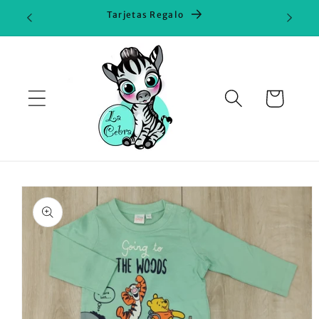
Ir
Tarjetas Regalo
directamente
al contenido
Carrito
Ir
directamente
a la
información
del producto