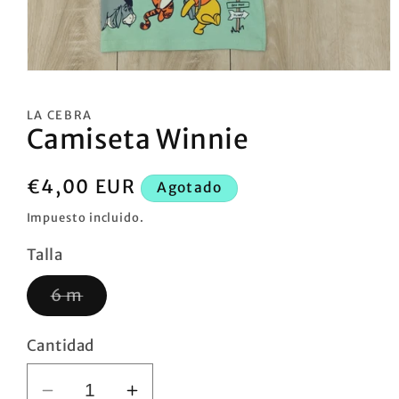
Abrir
elemento
multimedia
LA CEBRA
1
Camiseta Winnie
en
una
ventana
modal
Precio
€4,00 EUR
Agotado
habitual
Impuesto incluido.
Talla
Variante
6 m
agotada
o
no
Cantidad
disponible