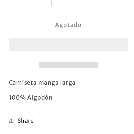
Reducir
Aumentar
cantidad
cantidad
para
para
Camiseta
Camiseta
Agotado
Winnie
Winnie
Camiseta manga larga
100% Algodón
Share