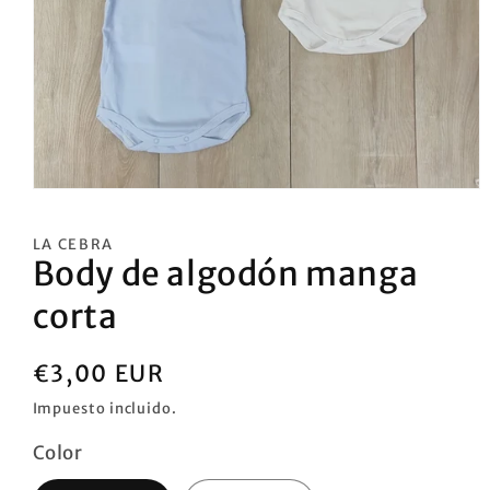
Abrir
elemento
multimedia
LA CEBRA
1
Body de algodón manga
en
una
ventana
corta
modal
Precio
€3,00 EUR
habitual
Impuesto incluido.
Color