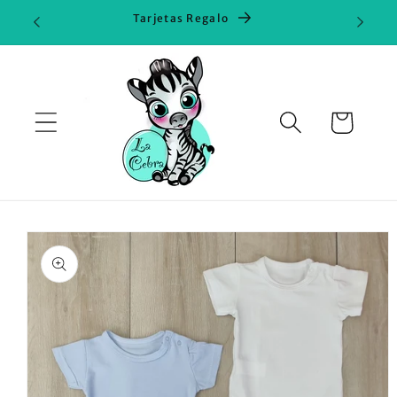
Ir
Tarjetas Regalo
directamente
al contenido
Carrito
Ir
directamente
a la
información
del producto