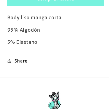
manga
manga
corta
corta
Body liso manga corta
95% Algodón
5% Elastano
Share